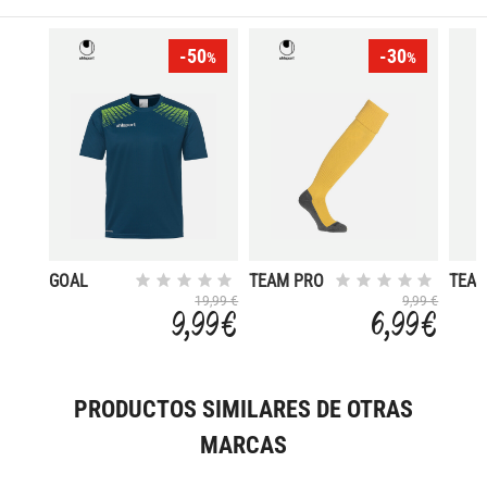
-50
-30
%
%
GOAL
TEAM PRO
TEAM
POLYESTER
ESSENTIAL
ESSE
19,99 €
9,99 €
9,99 €
6,99 €
PRODUCTOS SIMILARES DE OTRAS
MARCAS