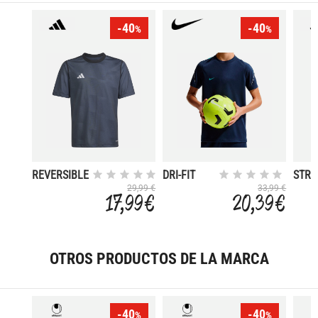
-40
-40
%
%
REVERSIBLE
DRI-FIT
STRI
24
STRIKE
21
29,99 €
33,99 €
17,99 €
20,39 €
OTROS PRODUCTOS DE LA MARCA
-40
-40
%
%