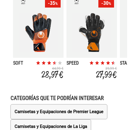
-35
-30
%
%
SOFT
SPEED
STAR
RESIST+
CONTACT
RESI
44,99 €
39,99 €
28,97 €
27,99 €
FLEX
SF
FRAME
CATEGORÍAS QUE TE PODRÍAN INTERESAR
Camisetas y Equipaciones de Premier League
Camisetas y Equipaciones de La Liga