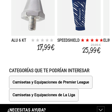
ALU 6 KT
SPEEDSHIELD
ELIM
16/18MM
SOFT
17,99 €
29,99 €
25,99 €
ADV
CATEGORÍAS QUE TE PODRÍAN INTERESAR
Camisetas y Equipaciones de Premier League
Camisetas y Equipaciones de La Liga
¿NECESITAS AYUDA?