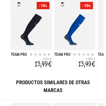
-10
-10
%
%
TEAM PRO
TEAM PRO
TEAM
PLAYER
PLAYER
14,99 €
14,99 €
13,49 €
13,49 €
PRODUCTOS SIMILARES DE OTRAS
MARCAS