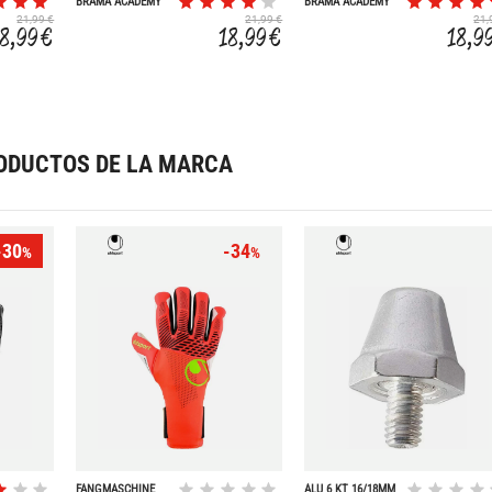
BRAMA ACADEMY
BRAMA ACADEMY
21,99 €
21,99 €
21,
18,99 €
18,99 €
18,9
ODUCTOS DE LA MARCA
-30
-34
%
%
FANGMASCHINE
ALU 6 KT 16/18MM