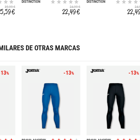
DISTINCTION
DISTINCTION
COLORS
COLORS
39,99 €
24,99 €
24,
25,59 €
22,49 €
22,4
MILARES DE OTRAS MARCAS
-13
-13
-13
%
%
%