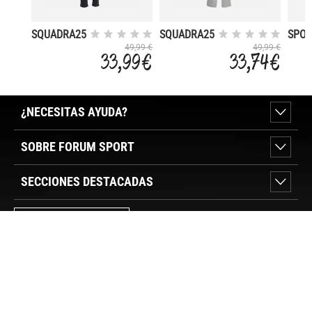
SQUADRA25
SQUADRA25
SPO
CLU
49,99 €
49,99 €
33,99 €
33,74 €
¿NECESITAS AYUDA?
SOBRE FORUM SPORT
SECCIONES DESTACADAS
VER TIENDAS
SÍGUENOS