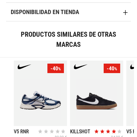
DISPONIBILIDAD EN TIENDA
PRODUCTOS SIMILARES DE OTRAS
MARCAS
-40
-40
%
%
V5 RNR
KILLSHOT
V5 R
2