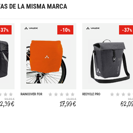
VAS DE LA MISMA MARCA
-37
-10
-37
%
%
%
RAINCOVER FOR
RECYCLE PRO
BIKE BAGS
SINGLE
99,99 €
19,99 €
99,
2,39 €
17,99 €
62,0