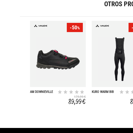
OTROS PR
-50
%
AM DOWNIEVILLE
KURO WARM BIB
TECH
TIGHTS
179,99 €
89,99 €
8