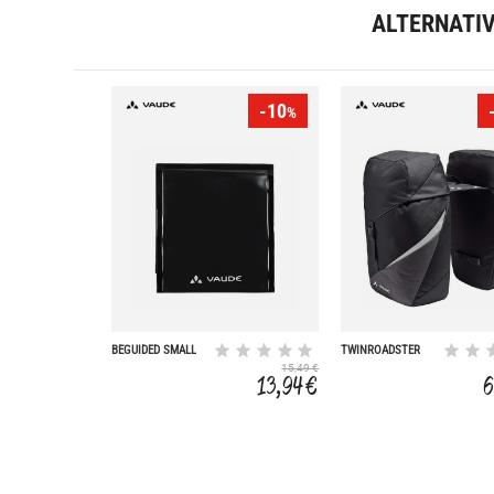
ALTERNATI
-10
%
BEGUIDED SMALL
TWINROADSTER
15,49 €
13,94 €
6