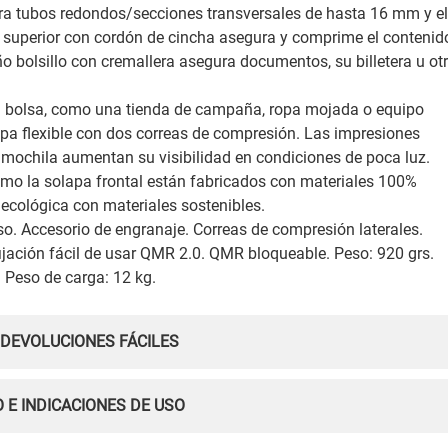
a tubos redondos/secciones transversales de hasta 16 mm y e
e superior con cordón de cincha asegura y comprime el contenid
bolsillo con cremallera asegura documentos, su billetera u ot
a bolsa, como una tienda de campaña, ropa mojada o equipo
apa flexible con dos correas de compresión. Las impresiones
la mochila aumentan su visibilidad en condiciones de poca luz.
mo la solapa frontal están fabricados con materiales 100%
 ecológica con materiales sostenibles.
so. Accesorio de engranaje. Correas de compresión laterales.
e fijación fácil de usar QMR 2.0. QMR bloqueable. Peso: 920 grs.
 Peso de carga: 12 kg.
 DEVOLUCIONES FÁCILES
 E INDICACIONES DE USO