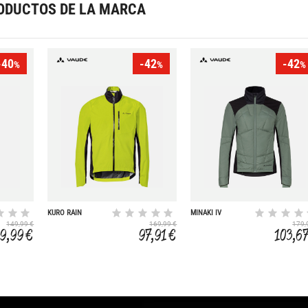
ODUCTOS DE LA MARCA
-40
-42
-42
%
%
%
KURO RAIN
MINAKI IV
149,99 €
169,99 €
179,
9,99 €
97,91 €
103,6