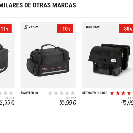
MILARES DE OTRAS MARCAS
-11
-10
-30
%
%
%
TRAVELER 60
RECYCLED DOUBLE
PORTABULTOS 20 L
BICYCLE BAG 40L
25,99 €
59,99 €
64,
2,99 €
53,99 €
45,4