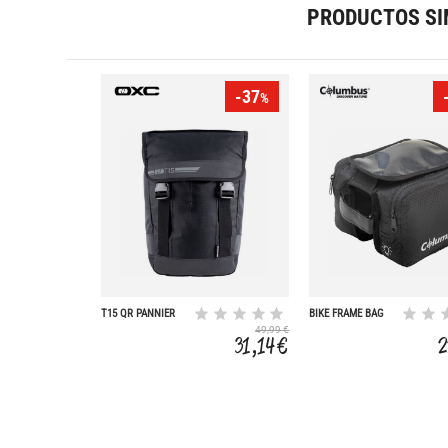
PRODUCTOS SI
-37
%
T15 QR PANNIER
BIKE FRAME BAG
BAG 1.0 15L
49,99 €
31,14 €
2