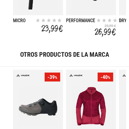
MICRO
PERFORMANCE
DRY 
CACHE
S
FRA
23,99 €
29,99 €
26,99 €
BAG
OTROS PRODUCTOS DE LA MARCA
-39
-40
%
%