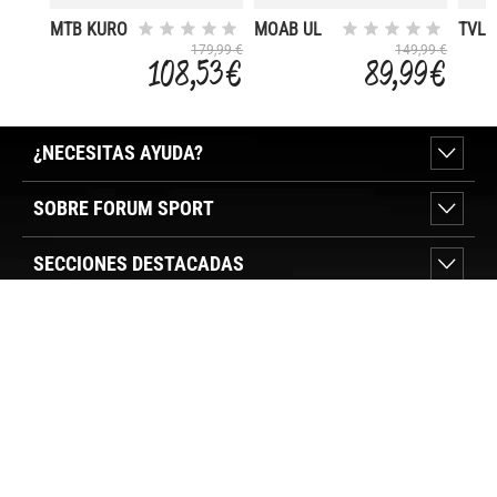
MTB KURO
MOAB UL
TVL
TECH
HYBRID
SYKK
179,99 €
149,99 €
108,53 €
89,99 €
¿NECESITAS AYUDA?
SOBRE FORUM SPORT
SECCIONES DESTACADAS
VER TIENDAS
SÍGUENOS