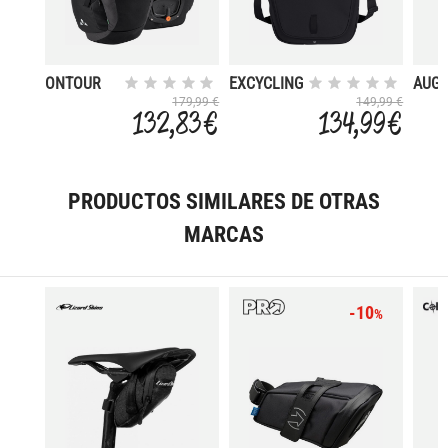
ONTOUR
EXCYCLING
AUG
BACK
BACK
IV
179,99 €
149,99 €
132,83 €
134,99 €
PRODUCTOS SIMILARES DE OTRAS
MARCAS
-10
%