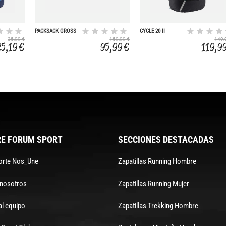
PACKSACK GROSS
CYCLE 20 II
35,99 €
159,99 €
149,
25,19 €
95,99 €
119,9
E FORUM SPORT
SECCIONES DESTACADAS
orte Nos_Une
Zapatillas Running Hombre
 nosotros
Zapatillas Running Mujer
al equipo
Zapatillas Trekking Hombre