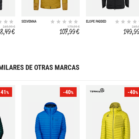
SESVENNA
ELOPE PADDED
249,99 €
179,99 €
249,
48,49 €
107,99 €
149,9
MILARES DE OTRAS MARCAS
-41
-40
-40
%
%
%