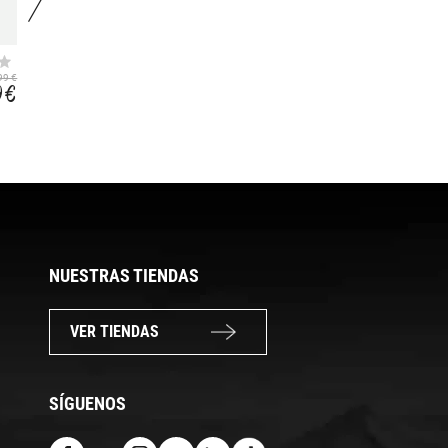
TORPET II
BACK BOWL 22
99 €
109,99 €
139,99 €
9 €
65,99 €
111,99 €
NUESTRAS TIENDAS
VER TIENDAS
SÍGUENOS