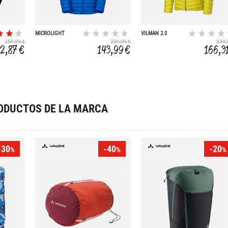
MICROLIGHT
VILMAN 2.0
ALPINE
259,99 €
239,99 €
279,
52,87 €
143,99 €
166,3
ODUCTOS DE LA MARCA
-30
-40
-20
%
%
%