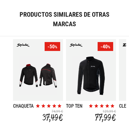
PRODUCTOS SIMILARES DE OTRAS
MARCAS
-50
-40
%
%
CHAQUETA
TOP TEN
CLEO
RACE
74,99 €
129,99 €
37,49 €
77,99 €
LIGHT
HOMBRE
2014