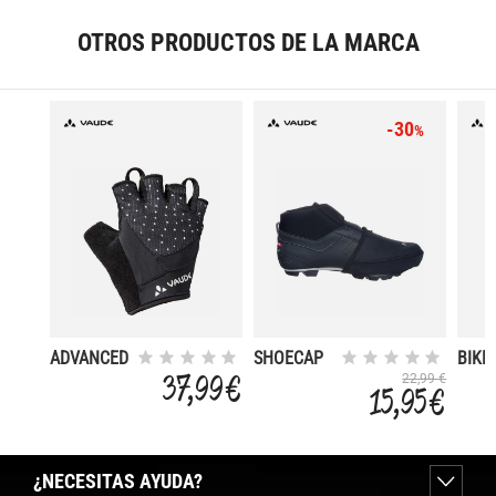
NEGRO
OTROS PRODUCTOS DE LA MARCA
-30
%
ADVANCED
SHOECAP
BIKE
GLOVES II
METIS II
GAIT
37,99 €
22,99 €
15,95 €
SHO
¿NECESITAS AYUDA?