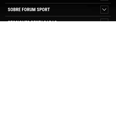
SOBRE FORUM SPORT
SECCIONES DESTACADAS
VER TIENDAS
SÍGUENOS
PAGO SEGURO
© FORUM SPORT 2025