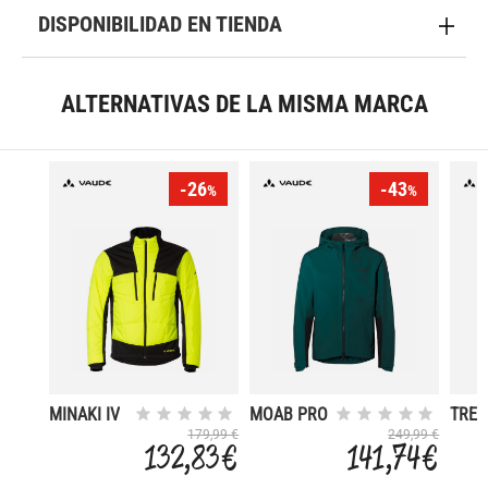
DISPONIBILIDAD EN TIENDA
ALTERNATIVAS DE LA MISMA MARCA
-26
-43
%
%
MINAKI IV
MOAB PRO
TRE
SOFT
179,99 €
249,99 €
132,83 €
141,74 €
HZ