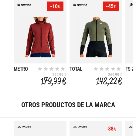
-10
-45
%
%
METRO
TOTAL
FS 2
COMFORT
199,99 €
269,99 €
179,99 €
148,22 €
OTROS PRODUCTOS DE LA MARCA
-38
%