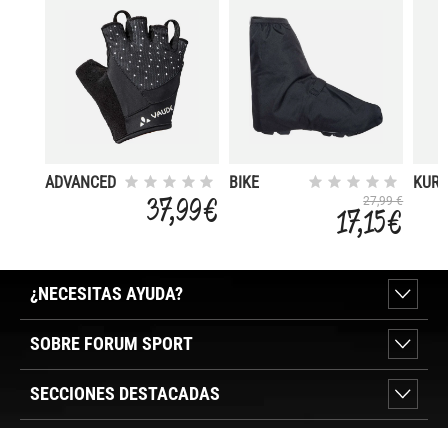
ADVANCED
BIKE
KUR
GLOVES II
GAITER
INSU
37,99 €
27,99 €
17,15 €
SHORT
¿NECESITAS AYUDA?
SOBRE FORUM SPORT
SECCIONES DESTACADAS