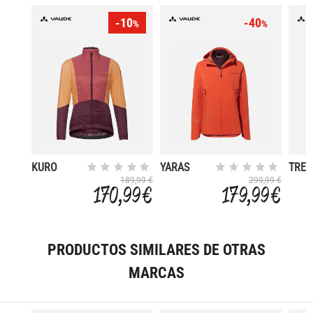
-10
-40
%
%
KURO
YARAS
TRE
3IN1
HOO
189,99 €
299,99 €
170,99 €
179,99 €
PRODUCTOS SIMILARES DE OTRAS
MARCAS