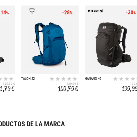
-14
-28
-30
%
%
%
TALON 22
HANANG 40
129,99 €
139,99 €
199,
11,79 €
100,79 €
139,9
ODUCTOS DE LA MARCA