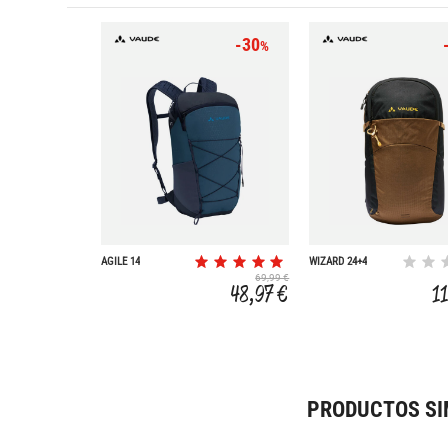
-30
%
AGILE 14
WIZARD 24+4
69,99 €
48,97 €
1
PRODUCTOS SI