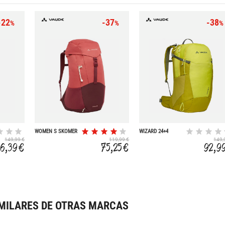
-22
-37
-38
%
%
%
WOMEN S SKOMER
WIZARD 24+4
18
149,99 €
119,99 €
149,
16,39 €
75,25 €
92,9
MILARES DE OTRAS MARCAS