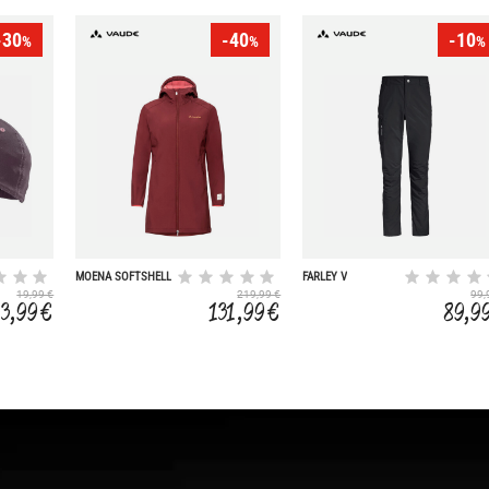
-30
-40
-10
%
%
%
MOENA SOFTSHELL
FARLEY V
19,99 €
219,99 €
99,
13,99 €
131,99 €
89,9