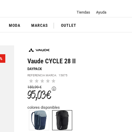
Tiendas
Ayuda
MODA
MARCAS
OUTLET
%
Vaude CYCLE 28 II
DAYPACK
REFERENCIA MARCA:
15875
159,99 €
95,03 €
colores disponibles