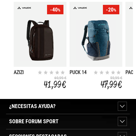
-40
-20
%
%
AZIZI
PUCK 14
PAC
GROS
69,99 €
59,99 €
41,99 €
47,99 €
¿NECESITAS AYUDA?
SOBRE FORUM SPORT