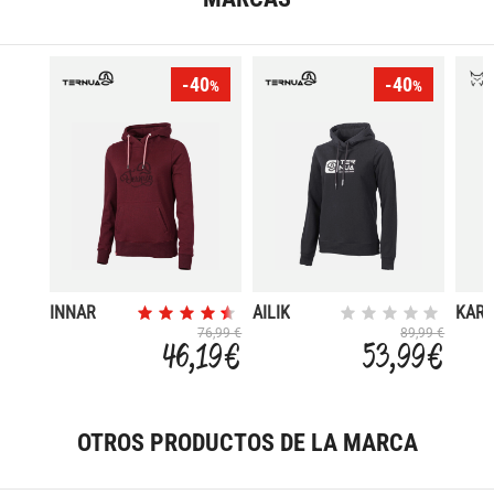
-40
-40
%
%
INNAR
AILIK
KAR
76,99 €
89,99 €
46,19 €
53,99 €
OTROS PRODUCTOS DE LA MARCA