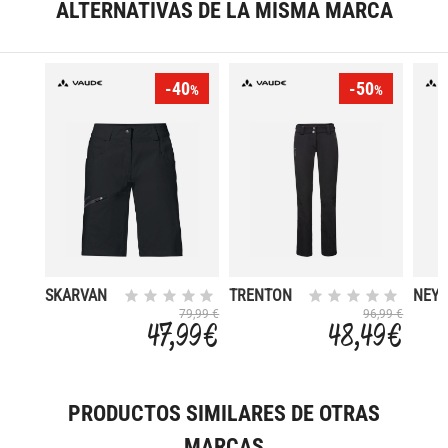
ALTERNATIVAS DE LA MISMA MARCA
-40
-50
%
%
SKARVAN
TRENTON
NEY
BERMUDA
III
SHOR
79,99 €
96,99 €
47,99 €
48,49 €
PRODUCTOS SIMILARES DE OTRAS
MARCAS