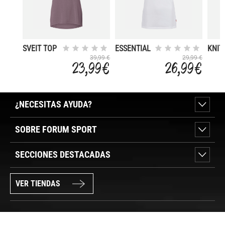
SVEIT TOP
ESSENTIAL
KNIT
III
TOP
CAP 
39,99 €
29,99 €
23,99 €
26,99 €
¿NECESITAS AYUDA?
SOBRE FORUM SPORT
SECCIONES DESTACADAS
VER TIENDAS
SÍGUENOS