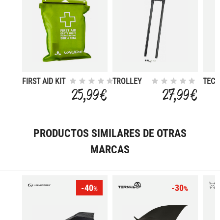
FIRST AID KIT
TROLLEY
TEC
S
HANDLE
II
25,99 €
27,99 €
WATERPROOF
PRODUCTOS SIMILARES DE OTRAS
MARCAS
-40
-30
%
%