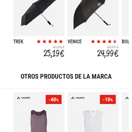
TREK
VENICE
BOL
UMBRELLA
YAN
41,99 €
35,99 €
25,19 €
24,99 €
MEDIUM
OTROS PRODUCTOS DE LA MARCA
-40
-10
%
%