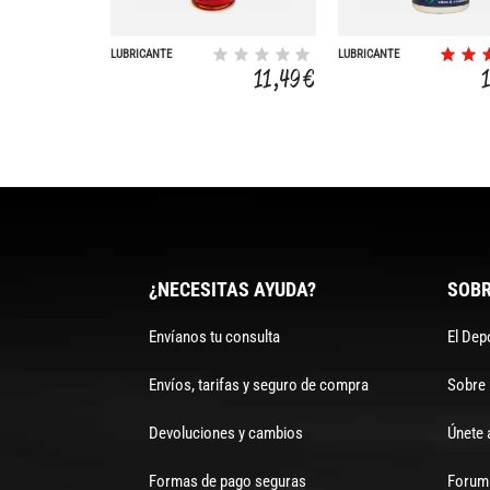
LUBRICANTE
LUBRICANTE
SUSPENSIN R.S.P.
CADENA CERA
11,49 €
HYPER WIPER
LARGA 120ML
¿NECESITAS AYUDA?
SOBR
Envíanos tu consulta
El Dep
Envíos, tarifas y seguro de compra
Sobre
Devoluciones y cambios
Únete 
Formas de pago seguras
Forum 