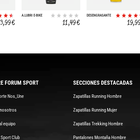
A.LUBRI E-BIKE
DESENGRASANTE
C.HUMEDO
RAPIDO 18 OZ
13,99 €
11,49 €
19,9
NITRURO BORO 50
E FORUM SPORT
SECCIONES DESTACADAS
orte Nos_Une
Zapatillas Running Hombre
 nosotros
Zapatillas Running Mujer
al equipo
Zapatillas Trekking Hombre
Sport Club
Pantalones Montaña Hombre