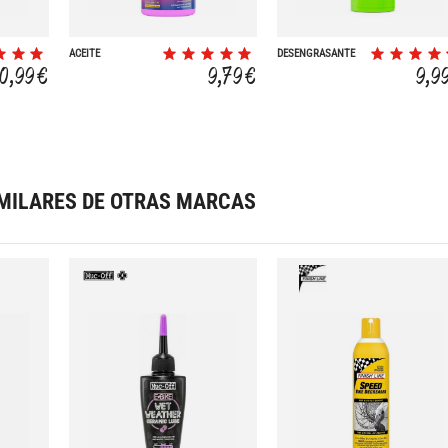
ACEITE
DESENGRASANTE
LUBRICANTE
PARA BICICLETAS
10,99 €
9,79 €
9,9
WATTS LUBE 125ML
900ML
MILARES DE OTRAS MARCAS