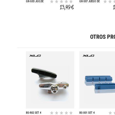
GR-G03 JGO.DE
GR-S07 JUEGO DE
PUOS
PUOS
13,49 €
ERGONOMIC.GEL
ERGONOMICOS
125MM
140MM
OTROS PR
BS-R02 SET 4
BS-X01 SET 4