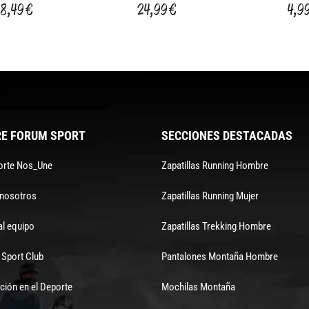
ZAPAT.CARTRIDGE
ZAPATAS FRENO V-
18,49 €
24,99 €
4,9
CTRA 55MM ABS
BRAKE 70 MM
P/N
E FORUM SPORT
SECCIONES DESTACADAS
orte Nos_Une
Zapatillas Running Hombre
 nosotros
Zapatillas Running Mujer
al equipo
Zapatillas Trekking Hombre
Sport Club
Pantalones Montaña Hombre
ción en el Deporte
Mochilas Montaña