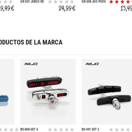
GR-S31 JUEGO DE
GR-S04 JGO PUOS
PUOS DE SILICONA
ERGONOMIC
19,49 €
24,99 €
13,4
130MM
135/92MM
ODUCTOS DE LA MARCA
BS-R04 SET 4
BS-V01 SET 2