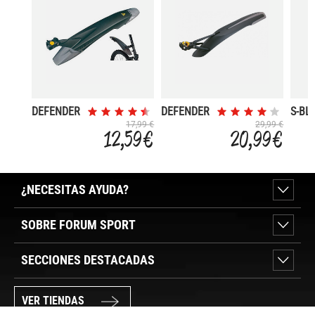
DEFENDER
DEFENDER
S-BL
RX
XC11 REAR
TIJA
17,99 €
29,99 €
12,59 €
20,99 €
TRASERO
SILLI
¿NECESITAS AYUDA?
SOBRE FORUM SPORT
SECCIONES DESTACADAS
VER TIENDAS