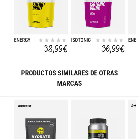
ENERGY
ISOTONIC
ENER
DRINK 1KG
DRINK 1KG
DRIN
38,99 €
36,99 €
LEMON
RED
500G
FRUITS
LEM
PRODUCTOS SIMILARES DE OTRAS
MARCAS