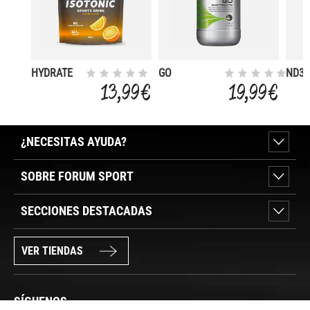
HYDRATE
GO
ND3 
ISOTONIC
ELECTROLYTE
2:1 
13,99 €
19,99 €
H30
ADIT
ORANGE -
500 G
¿NECESITAS AYUDA?
SOBRE FORUM SPORT
SECCIONES DESTACADAS
VER TIENDAS
SÍGUENOS