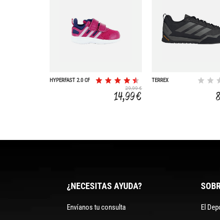
HYPERFAST 2.0 CF
TERREX
SKYCHASER SOLO
29,99 €
3
14,99 €
¿NECESITAS AYUDA?
SOBR
Envíanos tu consulta
El Dep