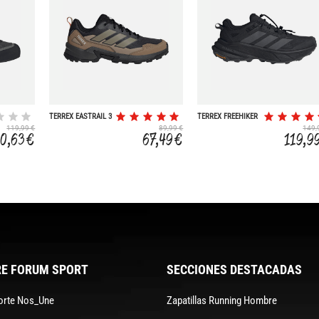
TERREX EASTRAIL 3
TERREX FREEHIKER
CP
SL GORE-TEX
119,99 €
89,99 €
149,
80,63 €
67,49 €
119,9
E FORUM SPORT
SECCIONES DESTACADAS
orte Nos_Une
Zapatillas Running Hombre