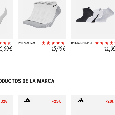
EVERYDAY MAX
UNISEX LIFESTYLE
CUSHION 3P
QUARTER 3P
11,99 €
15,49 €
11,9
ODUCTOS DE LA MARCA
-32
-25
-20
%
%
%