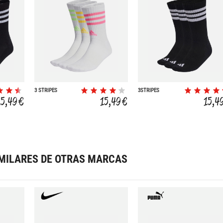
3 STRIPES
3STRIPES
CUSHIONED 3P
CUSHIONED
15,49 €
15,49 €
15,4
SPORTSWEAR
CREW SOCKS 3
PAIR PACK
MILARES DE OTRAS MARCAS