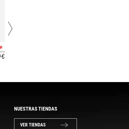
TERREX
TERREX FREEHIKER
TRAILMAKER 2
SL GORE-TEX
99 €
129,99 €
149,99 €
GORE-TEX SL
9 €
83,19 €
97,19 €
NUESTRAS TIENDAS
VER TIENDAS