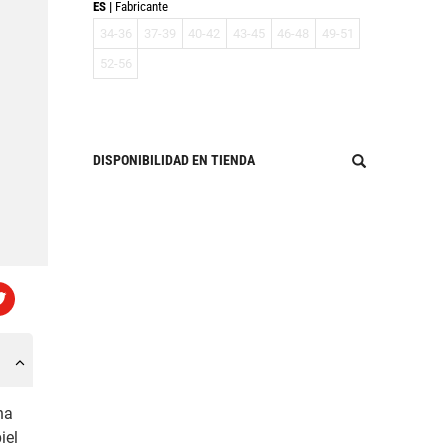
ES
Fabricante
34-36
37-39
40-42
43-45
46-48
49-51
52-56
DISPONIBILIDAD EN TIENDA
na
iel