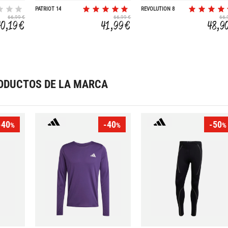
PATRIOT 14
REVOLUTION 8
66,99 €
66,99 €
66,
40,19 €
41,99 €
48,9
ODUCTOS DE LA MARCA
-40
-40
-50
%
%
%