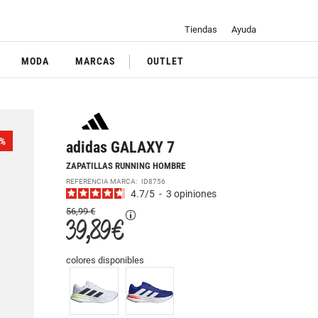
Tiendas
Ayuda
MODA
MARCAS
OUTLET
%
adidas GALAXY 7
ZAPATILLAS RUNNING HOMBRE
REFERENCIA MARCA:
ID8756
4.7
/
5
-
3
opiniones
56,99 €
39,89 €
colores disponibles