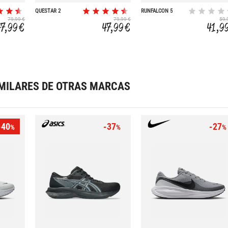
QUESTAR 2
RUNFALCON 5
79,99 €
79,99 €
59,
47,99 €
47,99 €
41,9
MILARES DE OTRAS MARCAS
-40
-37
-27
%
%
%