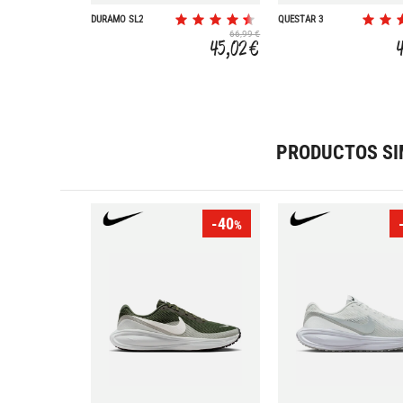
DURAMO SL2
QUESTAR 3
66,99 €
45,02 €
PRODUCTOS SI
-40
%