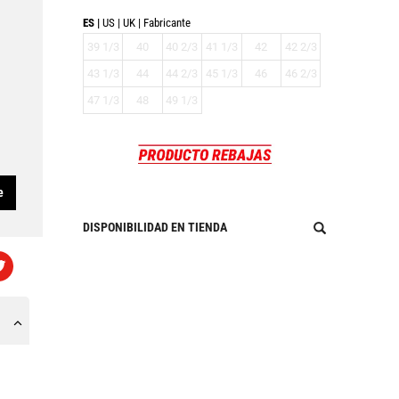
ES
US
UK
Fabricante
39 1/3
40
40 2/3
41 1/3
42
42 2/3
43 1/3
44
44 2/3
45 1/3
46
46 2/3
47 1/3
48
49 1/3
e
DISPONIBILIDAD EN TIENDA