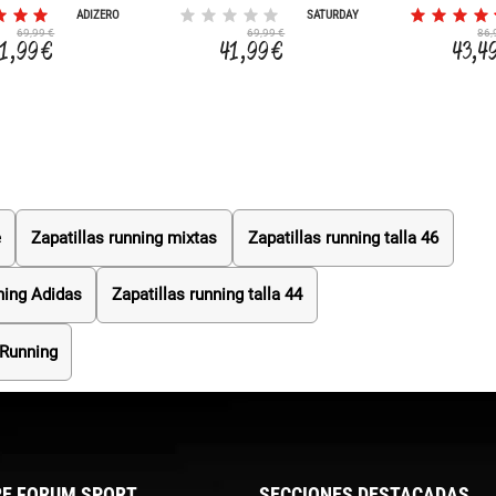
ADIZERO
SATURDAY
69,99 €
69,99 €
86,
1,99 €
41,99 €
43,4
e
Zapatillas running mixtas
Zapatillas running talla 46
ning Adidas
Zapatillas running talla 44
 Running
E FORUM SPORT
SECCIONES DESTACADAS