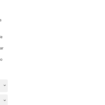
s
le
ar
so