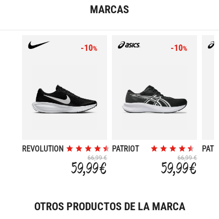
MARCAS
-10
-10
%
%
REVOLUTION
PATRIOT
PATR
8
14
13
66,99 €
66,99 €
59,99 €
59,99 €
OTROS PRODUCTOS DE LA MARCA