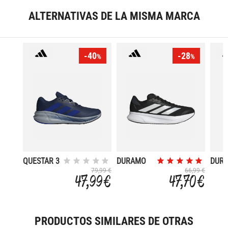
ALTERNATIVAS DE LA MISMA MARCA
-40
-28
%
%
QUESTAR 3
DURAMO
DUR
SL2
SPEE
79,99 €
66,99 €
47,99 €
47,70 €
PRODUCTOS SIMILARES DE OTRAS