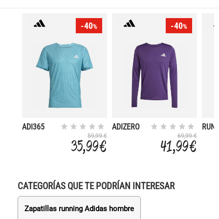
-40
-40
%
%
ADI365
ADIZERO
RUN
ESSE
59,99 €
69,99 €
35,99 €
41,99 €
CATEGORÍAS QUE TE PODRÍAN INTERESAR
Zapatillas running Adidas hombre