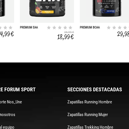
PREMIUM EAA
PREMIUM BCAA
ZERO
8:1:1 + L-G
24,99 €
29,9
26,99 €
18,99 €
E FORUM SPORT
SECCIONES DESTACADAS
orte Nos_Une
Zapatillas Running Hombre
 nosotros
Zapatillas Running Mujer
al equipo
Zapatillas Trekking Hombre