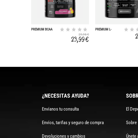
PREMIUM BCAA
PREMIUM L-
8:1:1 + L-
GLUTAMINA +
29,98 €
GLUTAMINA
ASTRAGIN NEUTRA
23,99 €
¿NECESITAS AYUDA?
SOBR
Envíanos tu consulta
El Dep
Envíos, tarifas y seguro de compra
Sobre
Devoluciones y cambios
Únete 