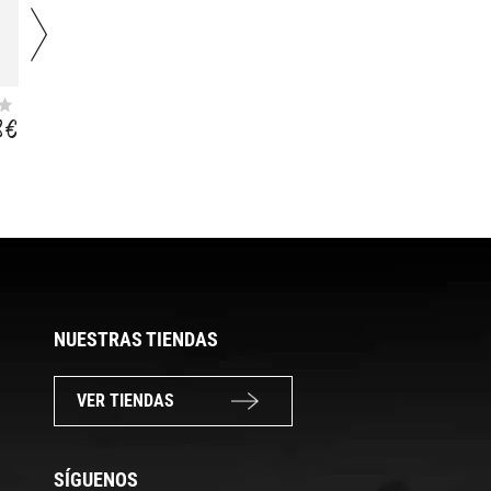
ON ESSENTIAL
PREMIUM EAA
AMIN.O. ENERGY
ZERO
8 €
26,99 €
23,99 €
270G FRUIT FUSION
18,99 €
NUESTRAS TIENDAS
VER TIENDAS
SÍGUENOS