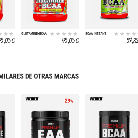
GLUTAMINE+BCAA
BCAA INSTANT
530 GR NARANJA
JUICE 500 GR
45,03 €
45,03 €
57,8
MILARES DE OTRAS MARCAS
-29
%