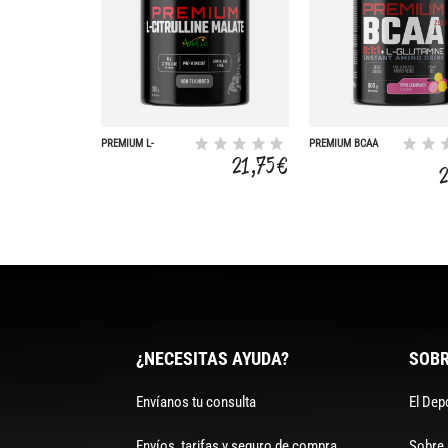
PREMIUM L-
PREMIUM BCAA
CITRULLIINE
8:1:1 + L-
21,75 €
MALATE +
GLUTAMINA
ASTRAGIN
¿NECESITAS AYUDA?
SOBR
Envíanos tu consulta
El Dep
Envíos, tarifas y seguro de compra
Sobre