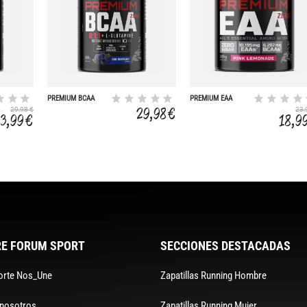
PREMIUM BCAA
PREMIUM EAA
8:1:1 + L-G
ZERO
29,98 €
29,98 €
23,
23,99 €
18,9
E FORUM SPORT
SECCIONES DESTACADAS
orte Nos_Une
Zapatillas Running Hombre
 nosotros
Zapatillas Running Mujer