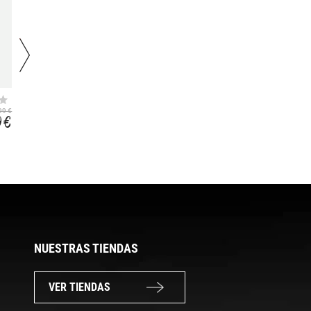
PREMIUM L-
PREMIUM EAA
GLUTAMINA +
ZERO
24,99 €
99 €
26,99 €
ASTRAGIN NEUTRA
9 €
18,99 €
NUESTRAS TIENDAS
VER TIENDAS