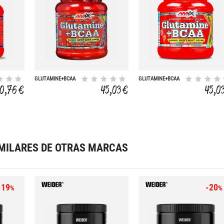
GLUTAMINE+BCAA
GLUTAMINE+BCAA
530 GR
530 GR
50,76 €
45,03 €
45,0
MILARES DE OTRAS MARCAS
-19
-20
%
%