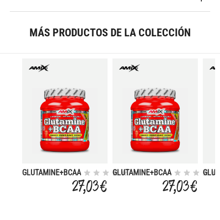
MÁS PRODUCTOS DE LA COLECCIÓN
GLUTAMINE+BCAA
GLUTAMINE+BCAA
GLUT
300 GR
300 GR
300 
27,03 €
27,03 €