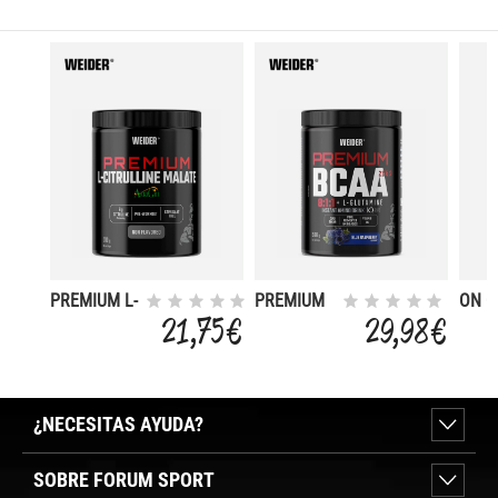
PREMIUM L-
PREMIUM
ON G
CITRULLIINE
BCAA 8:1:1
STA
21,75 €
29,98 €
MALATE +
+ L-G
BCAA
ASTRAGIN
+ SU
266G
STR
KIWI
¿NECESITAS AYUDA?
SOBRE FORUM SPORT