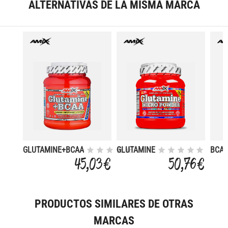
ALTERNATIVAS DE LA MISMA MARCA
GLUTAMINE+BCAA
GLUTAMINE
BCA
500 GR
500 GR
INST
45,03 €
50,76 €
JUIC
GR
PRODUCTOS SIMILARES DE OTRAS
MARCAS