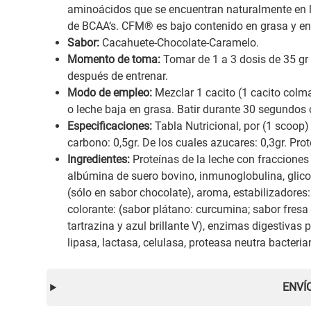
aminoácidos que se encuentran naturalmente en l
de BCAA‘s. CFM® es bajo contenido en grasa y en
Sabor:
Cacahuete-Chocolate-Caramelo.
Momento de toma:
Tomar de 1 a 3 dosis de 35 gr 
después de entrenar.
Modo de empleo:
Mezclar 1 cacito (1 cacito col
o leche baja en grasa. Batir durante 30 segundos 
Especificaciones:
Tabla Nutricional, por (1 scoop) 
carbono: 0,5gr. De los cuales azucares: 0,3gr. Prot
Ingredientes:
Proteínas de la leche con fracciones 
albúmina de suero bovino, inmunoglobulina, glico
(sólo en sabor chocolate), aroma, estabilizadores
colorante: (sabor plátano: curcumina; sabor fresa
tartrazina y azul brillante V), enzimas digestiv
lipasa, lactasa, celulasa, proteasa neutra bacter
ENVÍ