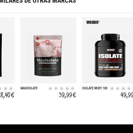
MILARES DE OTRAS MARCAS
MAXISOLATE
ISOLATE WHEY 100
STRAWBERRY, 1000
CFM PROTEIN
28,40 €
39,99 €
49,9
G