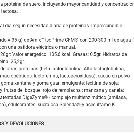
a proteína de suero, incluyendo mayor cantidad y concentració
 lactosa.
al día según necesidad diaria de proteínas. Imprescindible
mado = 35 g) de Amix™ IsoPrime CFM® con 200-300 ml de agua f
con una batidora eléctrica o manual.
28gr: Valor energetico: 105,6 kcal. Grasas: 0,5gr. Hidratos de
eína: 25,2gr.
de otras proteínas (beta-lactoglobulina, Alfa-lactoglobulina,
macropéptidos, lactoferrina, lactoperoxidasa), cacao en polvo
: goma xantana y goma guar; emulgente: lecitina de soja;
 y frutas del bosque: rojo de remolacha ; manzana y canela:
as patentadas DigeZyme® - complejo multienzimático (amilasa,
iana), edulcorantes: sucralosa Splenda® y acesulfamo-K.
OS Y DEVOLUCIONES