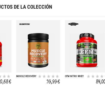
CTOS DE LA COLECCIÓN
MUSCLE RECOVERY
CFM NITRO WHEY
VANILLA - 900 G
WITH ACTINOS 1
30,68 €
39,99 €
84,0
KG