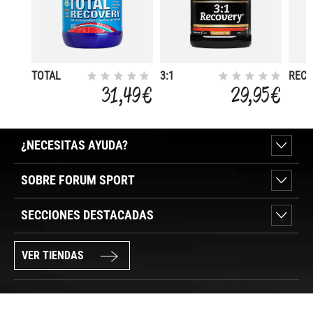
TOTAL
3:1
REC
REVOERY
RECOVERY+
DRIN
31,49 €
29,95 €
500G
CHO
¿NECESITAS AYUDA?
SOBRE FORUM SPORT
SECCIONES DESTACADAS
VER TIENDAS
SÍGUENOS