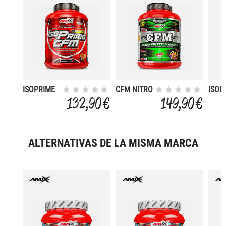
ISOPRIME
CFM NITRO
ISOP
CFM
WHEY
CFM
132,90 €
149,90 €
ISOLATE 2
WITH
ISOL
KG
ACTINOS 2
KG
KG
ALTERNATIVAS DE LA MISMA MARCA