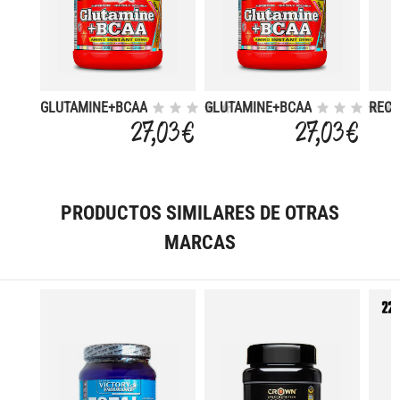
GLUTAMINE+BCAA
GLUTAMINE+BCAA
REC
300 GR
300 GR COLA
MAX 
27,03 €
27,03 €
GR
PRODUCTOS SIMILARES DE OTRAS
MARCAS