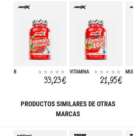
B
VITAMINA
MULT
COMPLEX
C 1000 MG
MEG
33,23 €
21,95 €
90 CAPS
100 CAPS
120
PRODUCTOS SIMILARES DE OTRAS
MARCAS