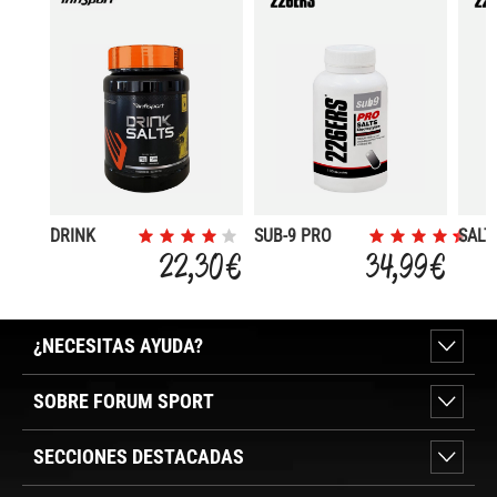
DRINK
SUB-9 PRO
SALT
SALTS
SALTS
ELEC
22,30 €
34,99 €
ZERO
ELECTROLYTES
100U
POLVO
100 UDS
¿NECESITAS AYUDA?
SOBRE FORUM SPORT
SECCIONES DESTACADAS