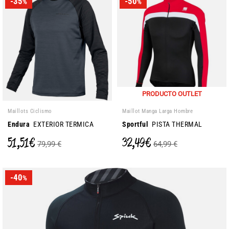
-35
-50
%
%
PRODUCTO OUTLET
Maillots Ciclismo
Maillot Manga Larga Hombre
Endura
EXTERIOR TERMICA
Sportful
PISTA THERMAL
51,51 €
32,49 €
79,99 €
64,99 €
-40
%