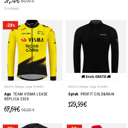
57,32 €
89,99 €
3 colores
-28
%
🚚 Envío GRATIS 🚚
Maillot Manga Larga Hombre
Maillot Manga Larga Hombre
Agu
TEAM VISMA LEASE
Spiuk
PROFIT COLD&RAIN
REPLICA 2026
129,99 €
67,64 €
95,00 €