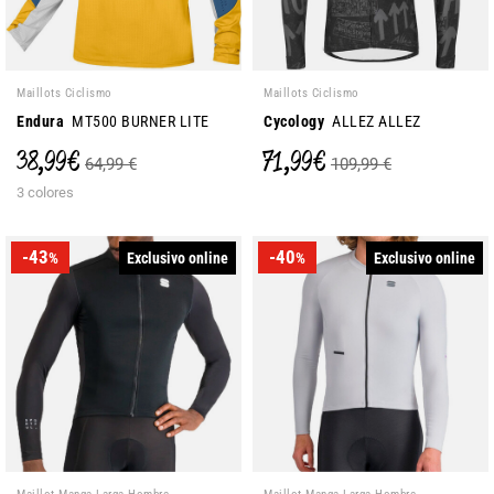
Maillots Ciclismo
Maillots Ciclismo
Endura
MT500 BURNER LITE
Cycology
ALLEZ ALLEZ
38,99 €
71,99 €
64,99 €
109,99 €
3 colores
-43
-40
Exclusivo online
Exclusivo online
%
%