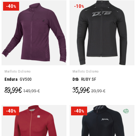
-40
-10
%
%
Maillots Ciclismo
Maillots Ciclismo
Endura
GV500
Dtb
RUBY SF
89,99 €
35,99 €
149,99 €
39,99 €
-40
-40
%
%