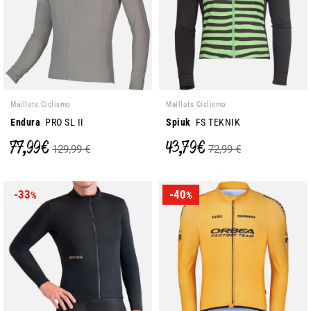
Maillots Ciclismo
Maillots Ciclismo
Endura
PRO SL II
Spiuk
FS TEKNIK
77,99 €
43,79 €
129,99 €
72,99 €
-33
-40
%
%