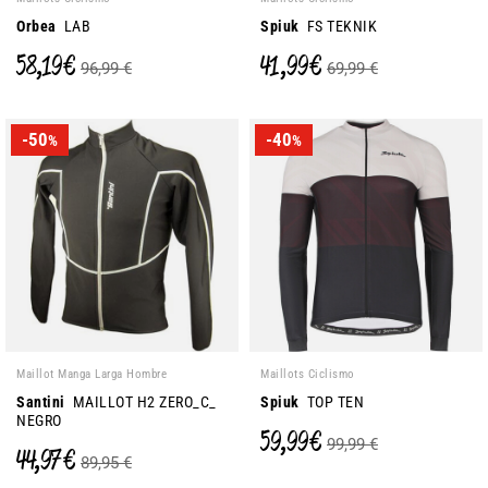
Orbea
LAB
Spiuk
FS TEKNIK
58,19 €
41,99 €
96,99 €
69,99 €
-50
-40
%
%
Maillot Manga Larga Hombre
Maillots Ciclismo
Santini
MAILLOT H2 ZERO_C_
Spiuk
TOP TEN
NEGRO
59,99 €
99,99 €
44,97 €
89,95 €