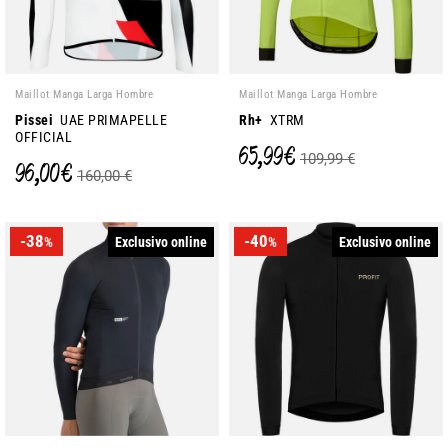
Maillot Manga Larga Hombre
Maillot Manga Larga Hombre
Pissei
UAE PRIMAPELLE
Rh+
XTRM
OFFICIAL
65,99 €
109,99 €
96,00 €
160,00 €
-38
-40
Exclusivo online
Exclusivo online
%
%