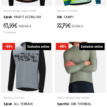
Maillot Manga Larga Hombre
Maillots Ciclismo
Spiuk
PROFIT ULTRALIGH
Dtb
CAMPI
65,99 €
22,79 €
109,99 €
37,99 €
2 colores
-50
-40
Exclusivo online
Exclusivo online
%
%
Maillots Ciclismo
Maillot Manga Larga Hombre
Spiuk
ALL TERRAIN
Sportful
SRK THERMAL