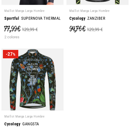
Maillot Manga Larga Hombre
Maillot Manga Larga Hombre
Sportful
SUPERNOVA THERMAL
Cycology
ZANZIBER
77,99 €
94,76 €
129,99 €
129,99 €
2 colores
-27
%
Maillot Manga Larga Hombre
Cycology
GANGSTA