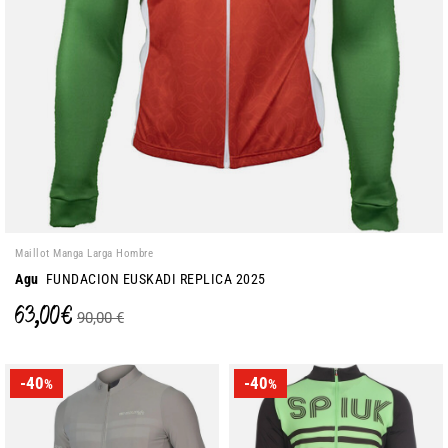
Maillot Manga Larga Hombre
Agu
FUNDACION EUSKADI REPLICA 2025
63,00 €
90,00 €
-40
-40
%
%