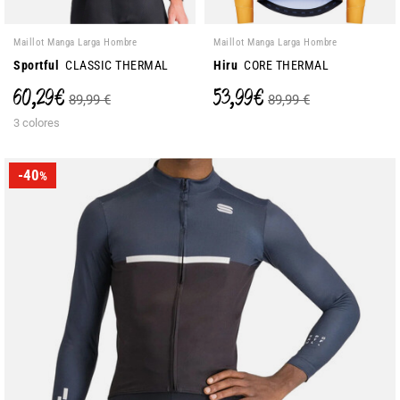
Maillot Manga Larga Hombre
Maillot Manga Larga Hombre
Sportful
CLASSIC THERMAL
Hiru
CORE THERMAL
60,29 €
53,99 €
89,99 €
89,99 €
3 colores
-40
%