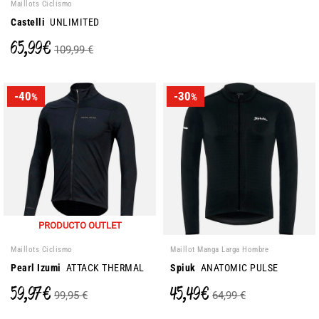
Maillots Ciclismo
Castelli
UNLIMITED
65,99 €
109,99 €
-40
-30
%
%
PRODUCTO OUTLET
Maillots Ciclismo
Maillot Manga Larga Hombre
Pearl Izumi
ATTACK THERMAL
Spiuk
ANATOMIC PULSE
59,97 €
45,49 €
99,95 €
64,99 €