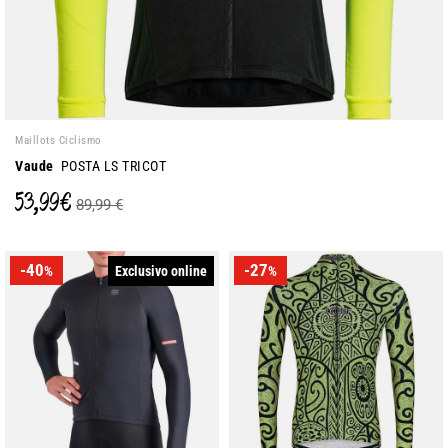
Maillots Ciclismo
Vaude
POSTA LS TRICOT
53,99 €
89,99 €
-40
-27
Exclusivo online
%
%