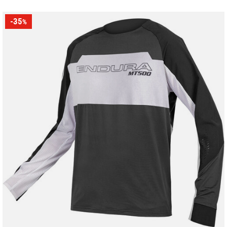
-35
%