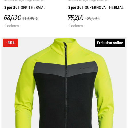
Maillot Manga Larga Hombre
Maillot Manga Larga Hombre
Sportful
SRK THERMAL
Sportful
SUPERNOVA THERMAL
68,03 €
77,21 €
119,99 €
129,99 €
2 colores
2 colores
-40
Exclusivo online
%