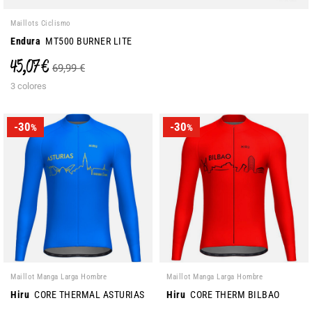
Maillots Ciclismo
Endura
MT500 BURNER LITE
45,07 €
69,99 €
3 colores
-30
-30
%
%
Maillot Manga Larga Hombre
Maillot Manga Larga Hombre
Hiru
CORE THERMAL ASTURIAS
Hiru
CORE THERM BILBAO