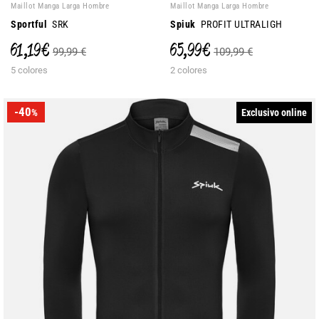
Maillot Manga Larga Hombre
Maillot Manga Larga Hombre
Sportful
SRK
Spiuk
PROFIT ULTRALIGH
61,19 €
65,99 €
99,99 €
109,99 €
5 colores
2 colores
-40
Exclusivo online
%