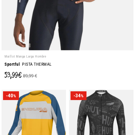
Maillot Manga Larga Hombre
Sportful
PISTA THERMAL
53,99 €
89,99 €
-40
-34
%
%