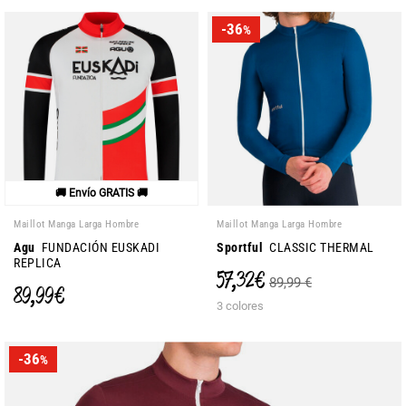
-36
%
🚚 Envío GRATIS 🚚
Maillot Manga Larga Hombre
Maillot Manga Larga Hombre
Agu
FUNDACIÓN EUSKADI
Sportful
CLASSIC THERMAL
REPLICA
57,32 €
89,99 €
89,99 €
3 colores
-36
%