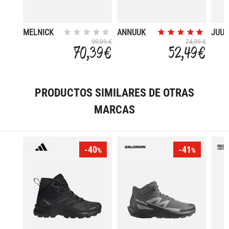
MELNICK
ANNUUK
JUUK
MID
SNOW
MID
99,99 €
74,99 €
70,39 €
52,49 €
TREKKING
BOOT WP
SHOES WP
PRODUCTOS SIMILARES DE OTRAS
MARCAS
-40
-41
%
%