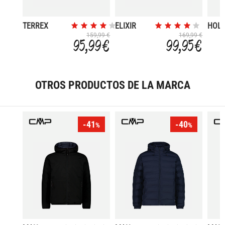
TERREX
ELIXIR
HOL
SKYCHASER
ACTIV MID
IEP 
159,99 €
169,99 €
95,99 €
99,95 €
AX5 MID
GORE-TEX
GORE-TEX
CLIMAWARM+
OTROS PRODUCTOS DE LA MARCA
-41
-40
%
%