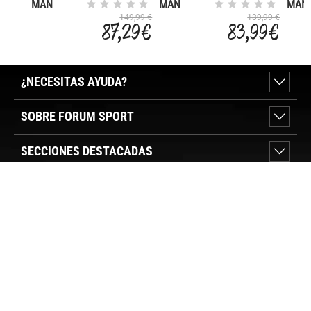
MAN
MAN
MAN
REVERSE
JACKET
JACK
149,99 €
139,99 €
87,29 €
83,99 €
JACKET
FIX HOOD
FIX 
FIX HOOD
¿NECESITAS AYUDA?
SOBRE FORUM SPORT
SECCIONES DESTACADAS
VER TIENDAS
SÍGUENOS