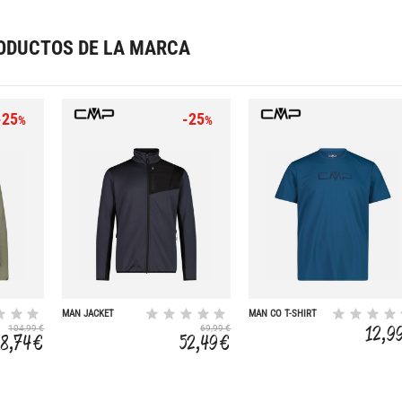
ODUCTOS DE LA MARCA
-25
-25
%
%
MAN JACKET
MAN CO T-SHIRT
12,9
104,99 €
69,99 €
8,74 €
52,49 €