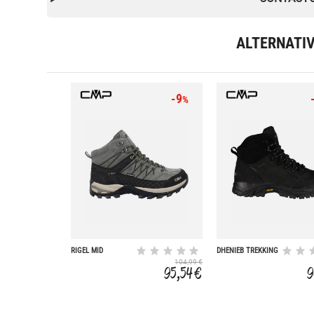
ALTERNATI
-9
%
RIGEL MID
DHENIEB TREKKING
WATERPROOF
SHOE WP
104,99 €
95,54 €
9