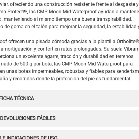
evlar, ofreciendo una construcción resistente frente al desgaste y
Clima Protect®, las CMP Moon Mid Waterproof ayudan a mantene
ad, manteniendo al mismo tiempo una buena transpirabilidad.
o de goma en el talón para mejorar la seguridad, la estabilidad 
f ofrecen una pisada cómoda gracias a la plantilla Ortholite
 amortiguación y confort en rutas prolongadas. Su suela Vibra
ona un excelente agarre, tracción y durabilidad en terrenos
ximado de 500 g por bota, las CMP Moon Mid Waterproof para
can unas botas impermeables, robustas y fiables para senderis
aña y recorridos donde la protección del pie es fundamental.
FICHA TÉCNICA
 DEVOLUCIONES FÁCILES
 E INDICACIONES DE USO