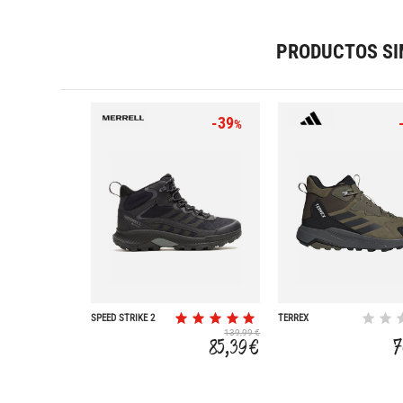
PRODUCTOS SI
-39
%
SPEED STRIKE 2
TERREX
MID GORE-TEX
ANYLANDER MID
139,99 €
LEATHER
85,39 €
7