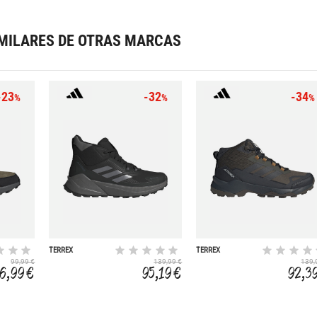
MILARES DE OTRAS MARCAS
-23
-32
-34
%
%
%
TERREX
TERREX
TRAILMAKER 2 MID
SKYCHASER AX5
99,99 €
139,99 €
139,
GORE-TEX
MID GORE-TEX
6,99 €
95,19 €
92,3