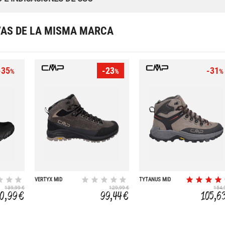
VAS DE LA MISMA MARCA
-35
-23
-31
%
%
%
VERTYX MID
TYTANUS MID
WATERPROOF
WATERPROOF
139,99 €
129,99 €
154,
0,99 €
99,44 €
105,6