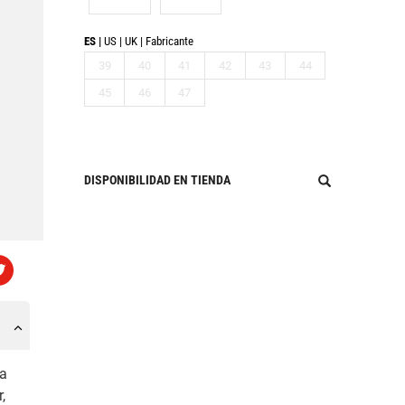
ES
US
UK
Fabricante
39
40
41
42
43
44
45
46
47
DISPONIBILIDAD EN TIENDA
ña
,