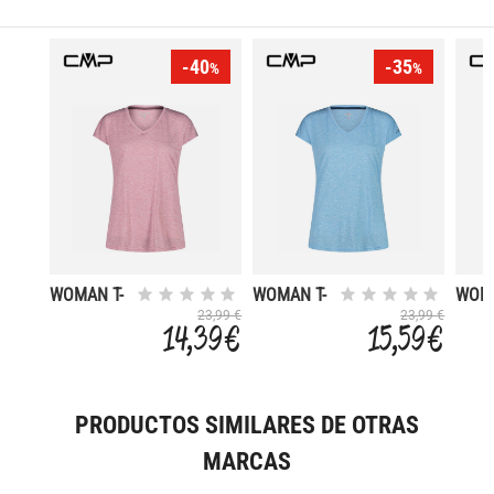
-40
-35
%
%
WOMAN T-
WOMAN T-
WOMA
SHIRT
SHIRT
SHIR
23,99 €
23,99 €
14,39 €
15,59 €
PRODUCTOS SIMILARES DE OTRAS
MARCAS