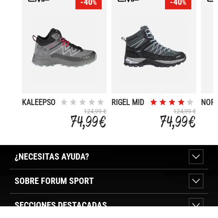
-40
-40
%
%
KALEEPSO
RIGEL MID
NOR
MID WMN
WMN
30
124,99 €
124,99 €
74,99 €
74,99 €
HIKING
TREKKING
SHOE WP
SHOES WP
¿NECESITAS AYUDA?
SOBRE FORUM SPORT
SECCIONES DESTACADAS