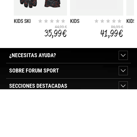
KIDS SKI
KIDS
KIDS 
GLOVES
ANTHILIAN
MITT
44,99 €
86,99 €
35,99 €
41,99 €
SNOW
BOOT WP
¿NECESITAS AYUDA?
SOBRE FORUM SPORT
SECCIONES DESTACADAS
VER TIENDAS
SÍGUENOS