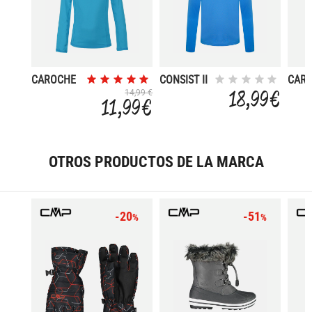
CAROCHE
CONSIST II
CAR
COREST
18,99 €
14,99 €
11,99 €
OTROS PRODUCTOS DE LA MARCA
-20
-51
%
%