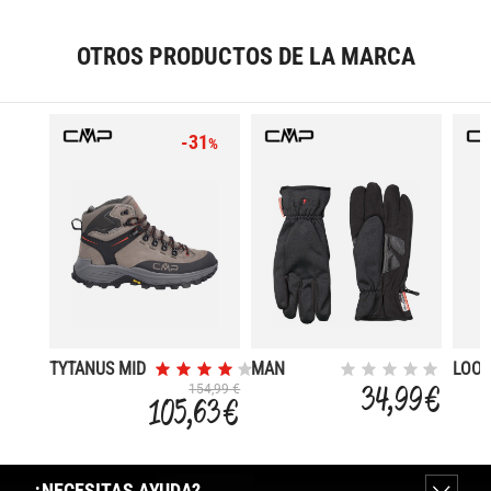
OTROS PRODUCTOS DE LA MARCA
-31
%
TYTANUS MID
MAN
LOO
WATERPROOF
SOFTSHELL
18L
34,99 €
154,99 €
105,63 €
GLOVES
TREK
BAC
¿NECESITAS AYUDA?