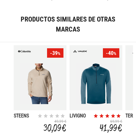
PRODUCTOS SIMILARES DE OTRAS
MARCAS
-39
-40
%
%
STEENS
LIVIGNO
TERR
MOUNTAIN
HALFZIP II
MULT
49,99 €
69,99 €
30,09 €
41,99 €
HALF ZIP
CLI