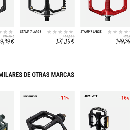
STAMP 7 LARGE
STAMP 7 LARGE
FABIO WIBMER
XTRA PINS
179,99 €
179,99 €
179,
49,39 €
151,19 €
149,3
MILARES DE OTRAS MARCAS
-11
-16
%
%