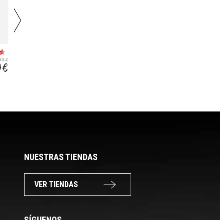
PEDAL LOAM 20
RACEFACE ATLAS
NYLON FLAT
99 €
42,99 €
199,99 €
9 €
26,65 €
177,99 €
NUESTRAS TIENDAS
VER TIENDAS
SÍGUENOS