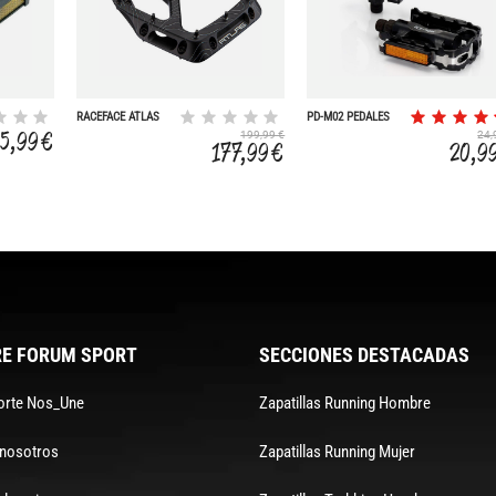
RACEFACE ATLAS
PD-M02 PEDALES
ALUMINIO
5,99 €
199,99 €
24,
MTB/ATB
177,99 €
20,9
101X64X28MM
E FORUM SPORT
SECCIONES DESTACADAS
orte Nos_Une
Zapatillas Running Hombre
 nosotros
Zapatillas Running Mujer