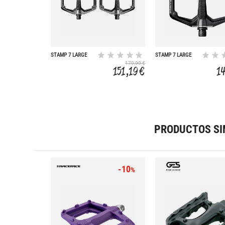
STAMP 7 LARGE
STAMP 7 LARGE
MACASKILL W/PINS
XTRA PINS
179,99 €
151,19 €
1
PRODUCTOS SI
-10
%