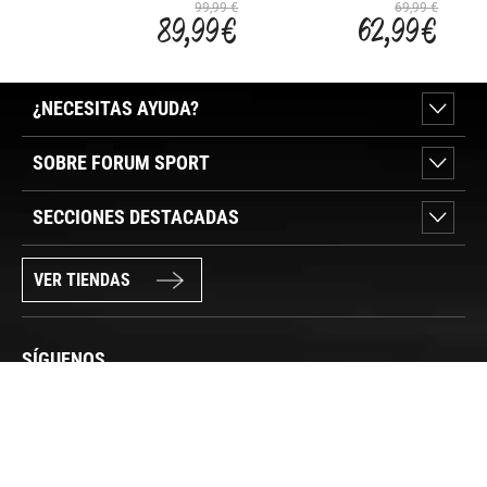
INTERIOR
INTERIOR
INTE
99,99 €
69,99 €
89,99 €
62,99 €
C/CAPUCHA
BLACKLITE
BLAC
DONNA 2,5-
MUJER
5M
¿NECESITAS AYUDA?
SOBRE FORUM SPORT
SECCIONES DESTACADAS
VER TIENDAS
SÍGUENOS
PAGO SEGURO