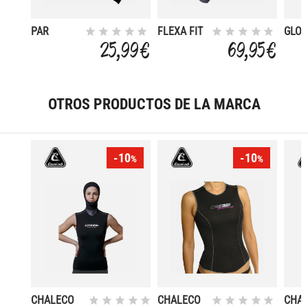
PAR
FLEXA FIT
GLOV
GUANTES
6.5 MM
AMA
25,99 €
69,95 €
S-300 1,50
2MM
MM.
OTROS PRODUCTOS DE LA MARCA
-10
-10
%
%
CHALECO
CHALECO
CHA