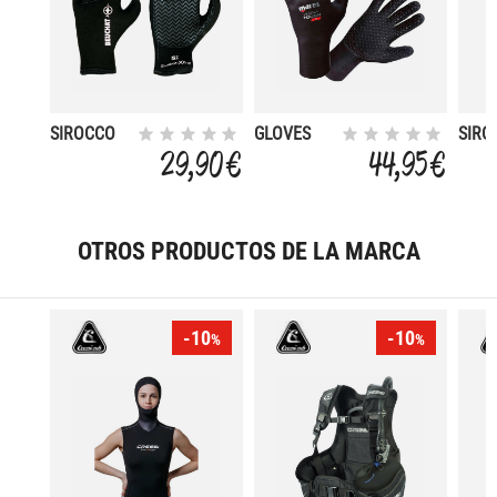
SIROCCO
GLOVES
SIRO
OPEN
FLEXA
SPOR
29,90 €
44,95 €
TOUCH
2MM
OTROS PRODUCTOS DE LA MARCA
-10
-10
%
%