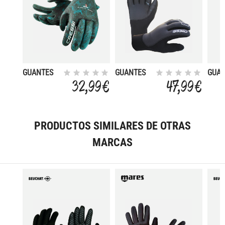
GUANTES
GUANTES
GUA
SCORFANO
ULTRASPAN
TRAC
32,99 €
47,99 €
ULTRASPAN
3,5MM
ULTR
3MM
3MM
PRODUCTOS SIMILARES DE OTRAS
MARCAS