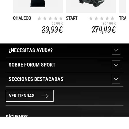
CHALECO
START
TRAV
INTERIOR
99,99 €
304,99 €
89,99 €
274,49 €
C/CAPUCHA
DONNA 2,5-
5M
¿NECESITAS AYUDA?
SOBRE FORUM SPORT
SECCIONES DESTACADAS
VER TIENDAS
SÍGUENOS