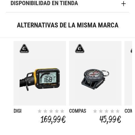
DISPONIBILIDAD EN TIENDA
ALTERNATIVAS DE LA MISMA MARCA
DIGI
COMPAS
COM
CON
MUE
169,99 €
45,99 €
ANILLA
ADA
PAR
LATI