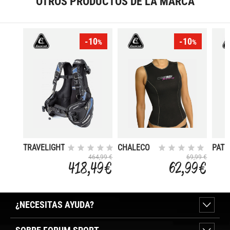
OTROS PRODUCTOS DE LA MARCA
-10
-10
%
%
TRAVELIGHT
CHALECO
PATR
INTERIOR
464,99 €
69,99 €
418,49 €
62,99 €
BLACKLITE
MUJER
¿NECESITAS AYUDA?