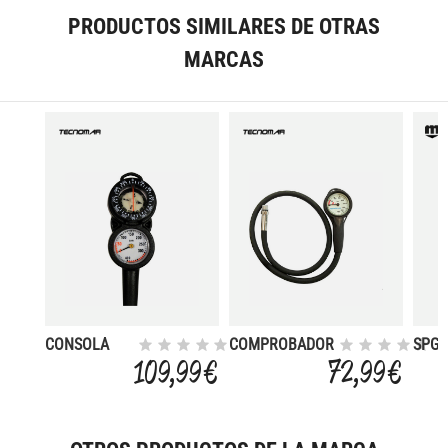
PRODUCTOS SIMILARES DE OTRAS
MARCAS
CONSOLA
COMPROBADOR
SPG5
MANOMETRO
FLEXIBLE 400
15C
109,99 €
72,99 €
+ BRUJULA
BAR CON
MIFL
PROTECC
XR L