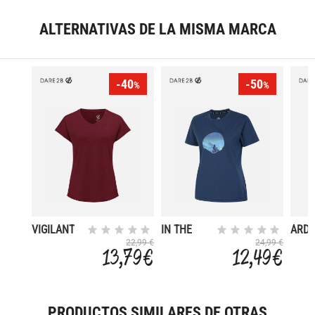
ALTERNATIVAS DE LA MISMA MARCA
-40
-50
%
%
VIGILANT
IN THE
ARD
FORE
22,99 €
24,99 €
13,79 €
12,49 €
FRONT
PRODUCTOS SIMILARES DE OTRAS