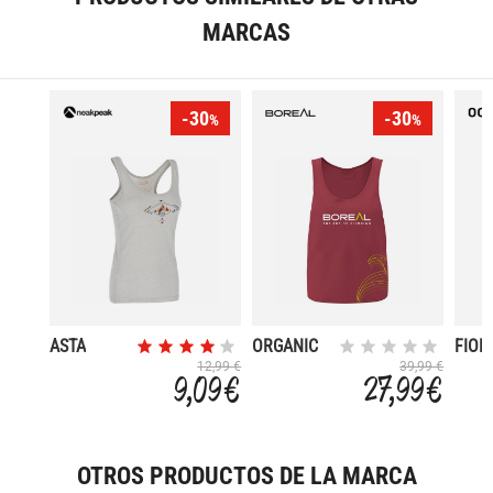
MARCAS
-30
-30
%
%
ASTA
ORGANIC
FION
COTTON
12,99 €
39,99 €
9,09 €
27,99 €
OTROS PRODUCTOS DE LA MARCA