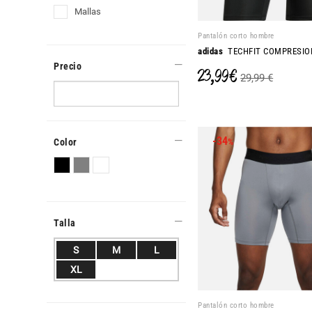
mallas
Pantalón corto hombre
adidas
TECHFIT COMPRESIO
Precio
23,99 €
29,99 €
-34
Color
%
Talla
S
M
L
XL
Pantalón corto hombre