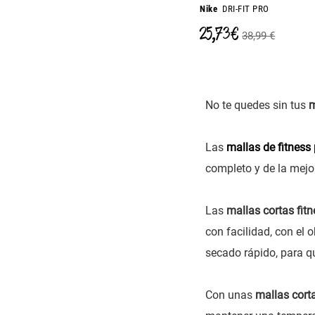
Nike
DRI-FIT PRO
25,73 €
38,99 €
No te quedes sin tus
m
Las
mallas de fitness
completo y de la mejo
Las
mallas cortas fit
con facilidad, con el 
secado rápido, para q
Con unas
mallas cort