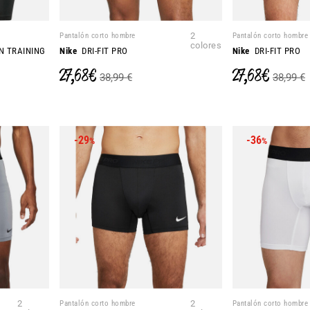
Pantalón corto hombre
2
Pantalón corto hombre
colores
N TRAINING
Nike
DRI-FIT PRO
Nike
DRI-FIT PRO
27,68 €
27,68 €
38,99 €
38,99 €
-29
-36
%
%
2
Pantalón corto hombre
2
Pantalón corto hombre