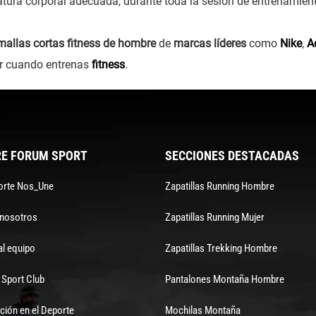
ura corporal adecuada, durante toda la sesión de entrenamien
mallas cortas fitness de hombre
de
marcas líderes
como
Nike
,
A
or cuando entrenas
fitness
.
E FORUM SPORT
SECCIONES DESTACADAS
orte Nos_Une
Zapatillas Running Hombre
 nosotros
Zapatillas Running Mujer
al equipo
Zapatillas Trekking Hombre
Sport Club
Pantalones Montaña Hombre
ción en el Deporte
Mochilas Montaña