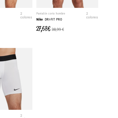
2
Pantalón corto hombre
2
colores
colores
Nike
DRI-FIT PRO
27,68 €
38,99 €
2