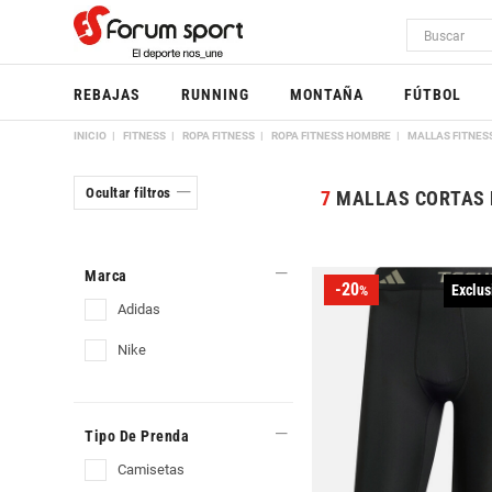
REBAJAS
RUNNING
MONTAÑA
FÚTBOL
INICIO
FITNESS
ROPA FITNESS
ROPA FITNESS HOMBRE
MALLAS FITNES
Ocultar filtros
7
MALLAS CORTAS 
Marca
-20
Exclus
%
adidas
nike
Tipo De Prenda
camisetas