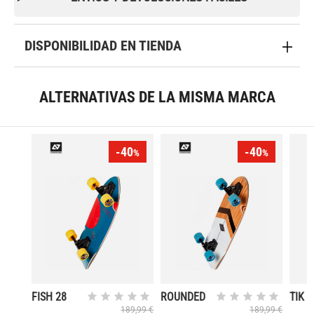
DISPONIBILIDAD EN TIENDA
ALTERNATIVAS DE LA MISMA MARCA
-40
-40
%
%
FISH 28
ROUNDED
TIK
DEG
189,99 €
189,99 €