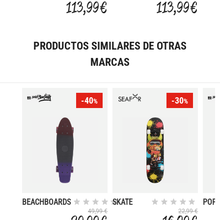
113,99 €
113,99 €
PRODUCTOS SIMILARES DE OTRAS
MARCAS
-40
-30
%
%
BEACHBOARDS
SKATE
POP
SPECTRUM
BOA
49,99 €
22,99 €
SOU