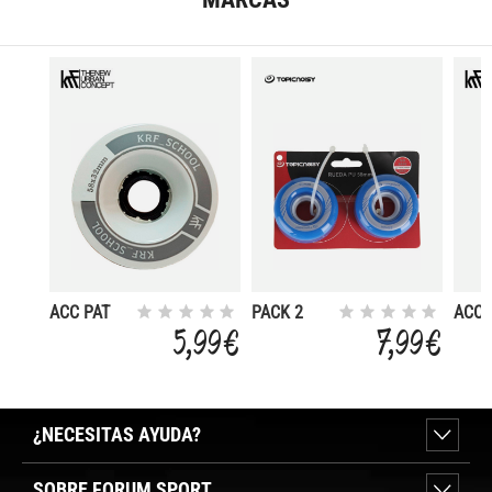
ACC PAT
PACK 2
ACC 
RUEDA
RUEDAS
RUE
5,99 €
7,99 €
SCHOOL
58MM
SPOT
PU
ROLLER
LED 
58X32MM
2U
2UD
¿NECESITAS AYUDA?
SOBRE FORUM SPORT