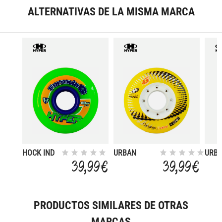
ALTERNATIVAS DE LA MISMA MARCA
HOCK IND
URBAN
URB
FG ERA68-
CONCRETE+G
CON
39,99 €
39,99 €
74A 4UD
72-84 4UD
72-8
PRODUCTOS SIMILARES DE OTRAS
MARCAS