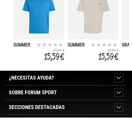
SUMMER
SUMMER
GRAP
SLIDE
SLIDE TRIM
SPOR
25,99 €
25,99 €
15,59 €
15,59 €
GRAPHIC
¿NECESITAS AYUDA?
SOBRE FORUM SPORT
SECCIONES DESTACADAS
VER TIENDAS