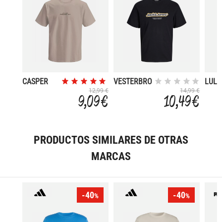
CASPER
VESTERBRO
LULU
12,99 €
14,99 €
9,09 €
10,49 €
PRODUCTOS SIMILARES DE OTRAS
MARCAS
-40
-40
%
%