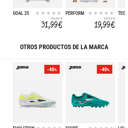
GOAL 25
PERFORM
TECH
1/4 ZIP
AER
49,99 €
39,99 €
31,99 €
19,99 €
DE 
LAR
OTROS PRODUCTOS DE LA MARCA
-40
-40
%
%