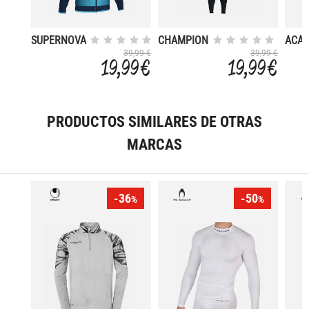
SUPERNOVA
CHAMPION
ACA
V
II
39,99 €
39,99 €
19,99 €
19,99 €
PRODUCTOS SIMILARES DE OTRAS
MARCAS
-36
-50
%
%