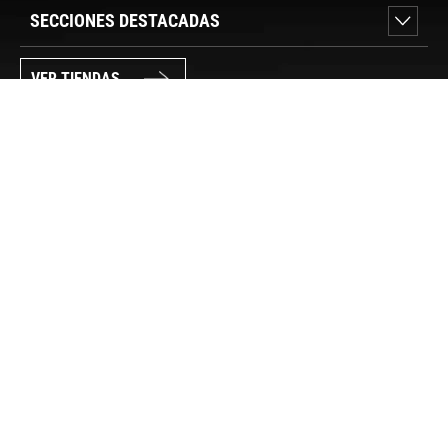
SECCIONES DESTACADAS
VER TIENDAS
SÍGUENOS
PAGO SEGURO
© FORUM SPORT 2025
Privacidad de datos
Aviso legal
Política de cookies
Canal Interno de Información