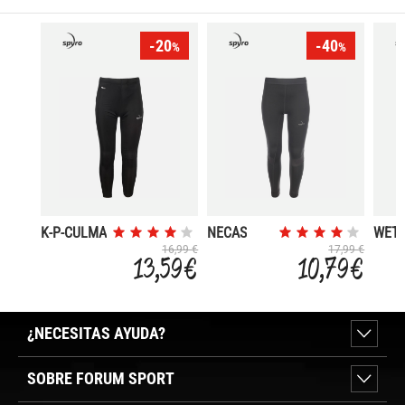
-20
-40
%
%
K-P-CULMA
NECAS
WETT
16,99 €
17,99 €
13,59 €
10,79 €
¿NECESITAS AYUDA?
SOBRE FORUM SPORT