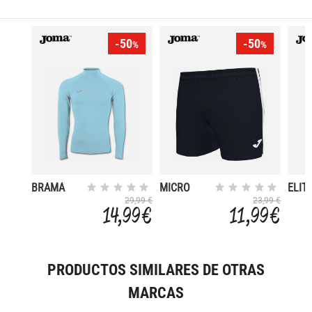
-50
-50
%
%
BRAMA
MICRO
ELITE
CLASSIC
ELITE VII
29,99 €
23,99 €
14,99 €
11,99 €
PRODUCTOS SIMILARES DE OTRAS
MARCAS