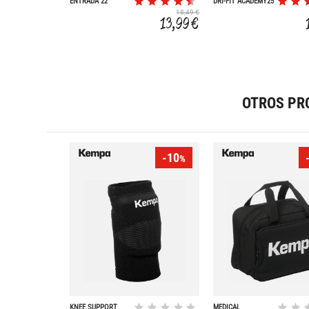
ENTRADA 22
DRI-FIT ACADEMY25
18,49 €
13,99 €
OTROS PR
-10
%
KNEE SUPPORT
MEDICAL