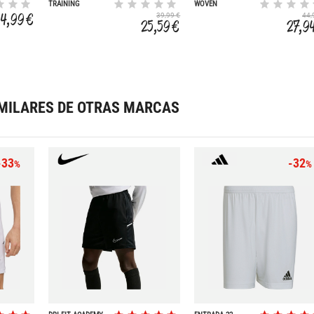
TRAINING
WOVEN
34,99 €
39,99 €
44,
25,59 €
27,9
MILARES DE OTRAS MARCAS
-33
-32
%
%