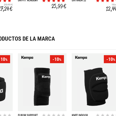
DRI-FIT ACADEMY
ENTRADA 22
25,99 €
25,99 €
18,
17,24 €
12,4
ODUCTOS DE LA MARCA
-10
-10
-10
%
%
%
ELBOW SUPPORT
KNEE INDOOR