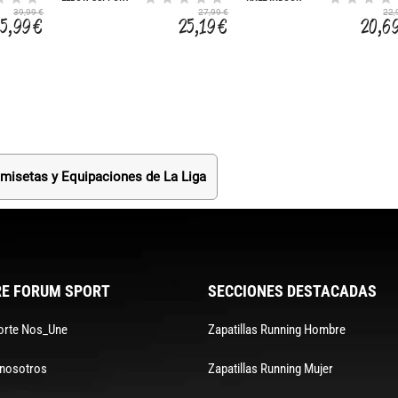
PADDED
SUPPORT PADDED
39,99 €
27,99 €
22,
PAIR
35,99 €
25,19 €
20,6
misetas y Equipaciones de La Liga
E FORUM SPORT
SECCIONES DESTACADAS
orte Nos_Une
Zapatillas Running Hombre
 nosotros
Zapatillas Running Mujer