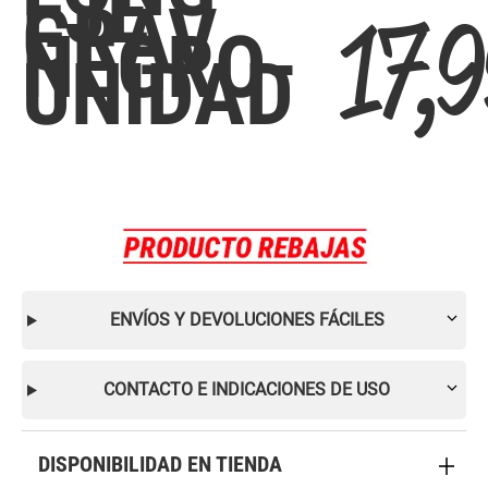
EJE
GRAV
17,9
NEGRO-
UNIDAD
ENVÍOS Y DEVOLUCIONES FÁCILES
CONTACTO E INDICACIONES DE USO
DISPONIBILIDAD EN TIENDA