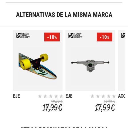
ALTERNATIVAS DE LA MISMA MARCA
-10
-10
%
%
EJE
EJE
ACC 
LONGBOARD
LONGBOARD
RUE
19,99 €
19,99 €
17,99 €
17,99 €
MODELO
MODELO
70X5
SURFIN 60
DANCER
4UD