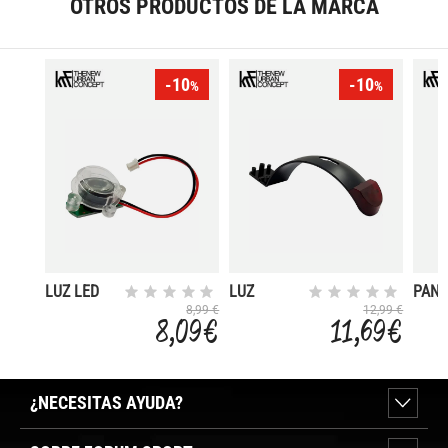
OTROS PRODUCTOS DE LA MARCA
-10
-10
%
%
LUZ LED
LUZ
PANT
FRONTAL
TRASERA
CON 
8,99 €
12,99 €
8,09 €
11,69 €
5V 15W
CON
PUER
SCOOTER
SOPORTE
USB
R250
SCOOTER
SCO
R250
R250
¿NECESITAS AYUDA?