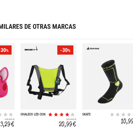
MILARES DE OTRAS MARCAS
-30
-30
%
%
CHALECO LED CON
SKATE
MANDO A
10,9
18,99 €
29,99 €
DISTANCIA
13,29 €
20,99 €