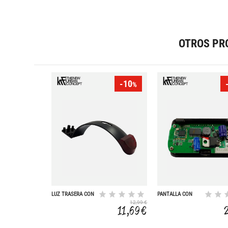
OTROS PR
-10
%
LUZ TRASERA CON
PANTALLA CON
SOPORTE
APP Y PUERTO USB
12,99 €
SCOOTER R250
SCOOTER R250
11,69 €