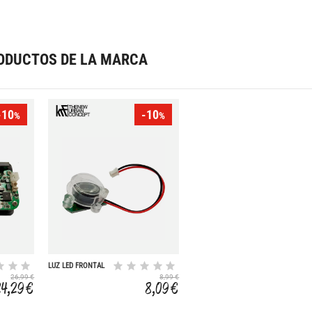
ODUCTOS DE LA MARCA
-10
-10
%
%
LUZ LED FRONTAL
5V 15W SCOOTER
26,99 €
8,99 €
R250
24,29 €
8,09 €