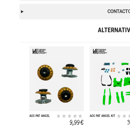
CONTACTO
ALTERNATI
ACC PAT ANGEL
ACC PAT ANGEL KIT
ARANDELA
TUNNING PATIN
9,99 €
3
CUFF+TORN JGO 2