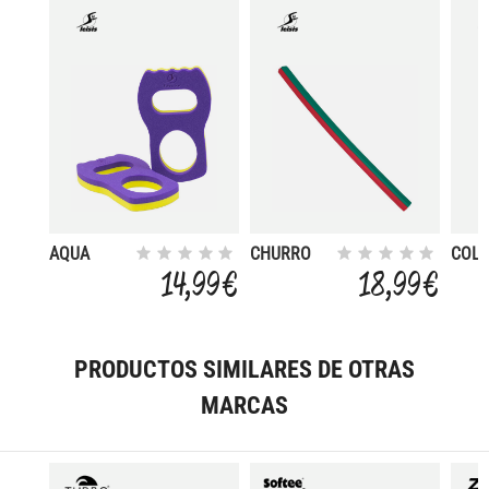
AQUA
CHURRO
COLL
BOXING
OCTO
FLOT
14,99 €
18,99 €
145X6 CM
VERO
PRODUCTOS SIMILARES DE OTRAS
MARCAS