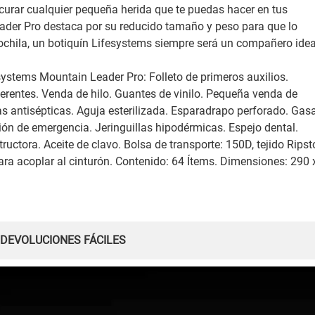
 curar cualquier pequeña herida que te puedas hacer en tus
ader Pro destaca por su reducido tamaño y peso para que lo
ochila, un botiquín Lifesystems siempre será un compañero idea
esystems Mountain Leader Pro: Folleto de primeros auxilios.
rentes. Venda de hilo. Guantes de vinilo. Pequeña venda de
itas antisépticas. Aguja esterilizada. Esparadrapo perforado. Gas
ón de emergencia. Jeringuillas hipodérmicas. Espejo dental.
tructora. Aceite de clavo. Bolsa de transporte: 150D, tejido Rips
ara acoplar al cinturón. Contenido: 64 Ítems. Dimensiones: 290 
 DEVOLUCIONES FÁCILES