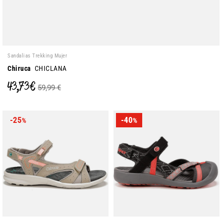
Sandalias Trekking Mujer
Chiruca
CHICLANA
43,73 €
59,99 €
-25
-40
%
%