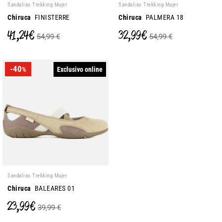
Sandalias Trekking Mujer
Sandalias Trekking Mujer
Chiruca
FINISTERRE
Chiruca
PALMERA 18
41,24 €
32,99 €
54,99 €
54,99 €
-40
Exclusivo online
%
Sandalias Trekking Mujer
Chiruca
BALEARES 01
23,99 €
39,99 €