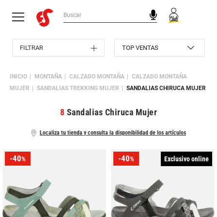
FILTRAR
INICIO
MONTAÑA
CALZADO MONTAÑA
CALZADO MONTAÑA
MUJER
SANDALIAS TREKKING MUJER
SANDALIAS CHIRUCA MUJER
8
Sandalias Chiruca Mujer
Localiza tu tienda y consulta la disponibilidad de los artículos
-40
-40
Exclusivo online
%
%